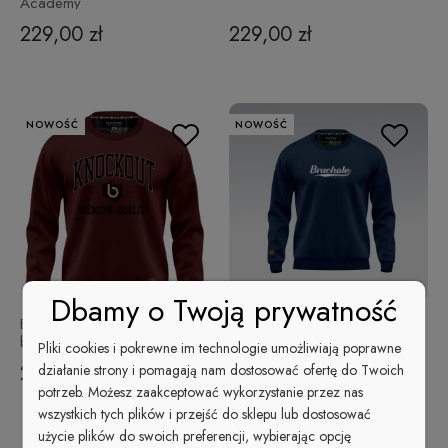
Academy
229,00 zł
229,00 zł
NOWOŚĆ
NOWOŚĆ
Dbamy o Twoją prywatność
Bluza klasyczna Knockout
Bluza klasyczna College
bordowa
Pliki cookies i pokrewne im technologie umożliwiają poprawne
229,00 zł
229,00 zł
działanie strony i pomagają nam dostosować ofertę do Twoich
potrzeb. Możesz zaakceptować wykorzystanie przez nas
wszystkich tych plików i przejść do sklepu lub dostosować
użycie plików do swoich preferencji, wybierając opcję