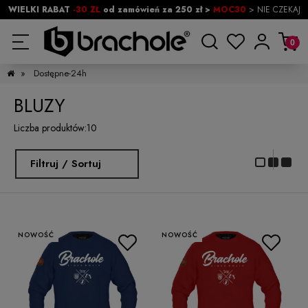
WIELKI RABAT
-30 ZŁ
od zamówień za 250 zł >
MOC30
> NIE CZEKAJ
»
Dostępne-24h
BLUZY
Liczba produktów:
10
Filtruj / Sortuj
NOWOŚĆ
NOWOŚĆ