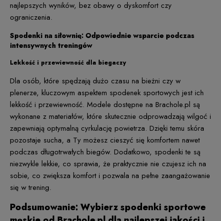
najlepszych wyników, bez obawy o dyskomfort czy
ograniczenia.
Spodenki na siłownię: Odpowiednie wsparcie podczas
intensywnych treningów
Lekkość i przewiewność dla biegaczy
Dla osób, które spędzają dużo czasu na bieżni czy w
plenerze, kluczowym aspektem spodenek sportowych jest ich
lekkość i przewiewność. Modele dostępne na Brachole.pl są
wykonane z materiałów, które skutecznie odprowadzają wilgoć i
zapewniają optymalną cyrkulację powietrza. Dzięki temu skóra
pozostaje sucha, a Ty możesz cieszyć się komfortem nawet
podczas długotrwałych biegów. Dodatkowo, spodenki te są
niezwykle lekkie, co sprawia, że praktycznie nie czujesz ich na
sobie, co zwiększa komfort i pozwala na pełne zaangażowanie
się w trening.
Podsumowanie: Wybierz spodenki sportowe
męskie od Brachole.pl dla najlepszej jakości i