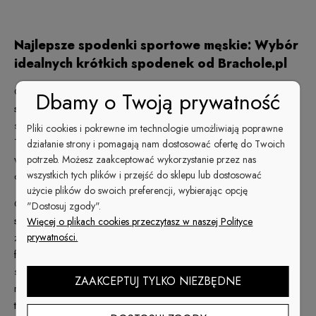
Najlepsze spodenki sportowe męskie: Wybór
idealnych krótkich spodenek od Brachole.pl
Czy zastanawiałeś się kiedyś, jakie są
najlepsze spodenki
Dbamy o Twoją prywatność
sportowe męskie
na rynku? Wybór odpowiednich krótkich
spodenek może być kluczowy dla komfortu i efektywności
Pliki cookies i pokrewne im technologie umożliwiają poprawne
Twojego treningu. Na Brachole.pl znajdziesz szeroki wybór
działanie strony i pomagają nam dostosować ofertę do Twoich
wysokiej jakości spodenek, które spełnią wszystkie Twoje
potrzeb. Możesz zaakceptować wykorzystanie przez nas
wszystkich tych plików i przejść do sklepu lub dostosować
oczekiwania.
użycie plików do swoich preferencji, wybierając opcję
Oferujemy szeroką gamę
czarnych i białych spodenek
"Dostosuj zgody".
sportowych
, które nie tylko prezentują się stylowo, ale również
Więcej o plikach cookies przeczytasz w naszej Polityce
prywatności.
zapewniają najwyższy komfort podczas każdej aktywności
fizycznej. Wykonane z wysokiej jakości materiałów, te spodenki
są idealne zarówno na intensywne treningi na siłowni, jak i na
ZAAKCEPTUJ TYLKO NIEZBĘDNE
relaksujące biegi w parku. Dzięki zastosowaniu nowoczesnych
technologii tkanin, spodenki te są oddychające i