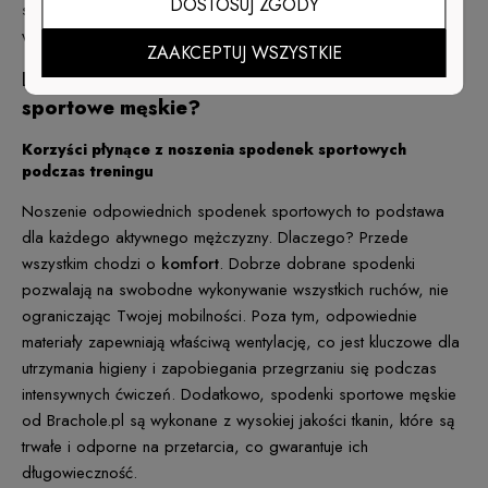
DOSTOSUJ ZGODY
szybkoschnące, co sprawia, że nawet podczas najbardziej
wymagających ćwiczeń będziesz czuł się świeżo i komfortowo
ZAAKCEPTUJ WSZYSTKIE
Dlaczego warto wybrać właśnie spodenki
sportowe męskie?
Korzyści płynące z noszenia spodenek sportowych
podczas treningu
Noszenie odpowiednich spodenek sportowych to podstawa
dla każdego aktywnego mężczyzny. Dlaczego? Przede
wszystkim chodzi o
komfort
. Dobrze dobrane spodenki
pozwalają na swobodne wykonywanie wszystkich ruchów, nie
ograniczając Twojej mobilności. Poza tym, odpowiednie
materiały zapewniają właściwą wentylację, co jest kluczowe dla
utrzymania higieny i zapobiegania przegrzaniu się podczas
intensywnych ćwiczeń. Dodatkowo, spodenki sportowe męskie
od Brachole.pl są wykonane z wysokiej jakości tkanin, które są
trwałe i odporne na przetarcia, co gwarantuje ich
długowieczność.