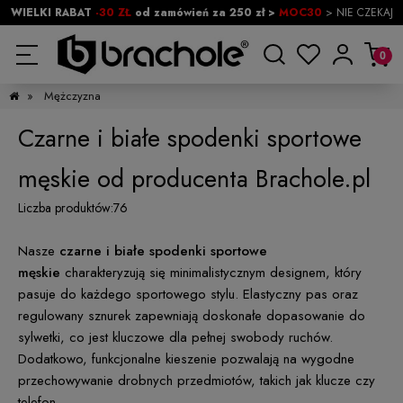
WIELKI RABAT
-30 ZŁ
od zamówień za 250 zł >
MOC30
> NIE CZEKAJ
»
Mężczyzna
Czarne i białe spodenki sportowe
męskie od producenta Brachole.pl
Liczba produktów:
76
Nasze
czarne i białe spodenki sportowe
męskie
charakteryzują się minimalistycznym designem, który
pasuje do każdego sportowego stylu. Elastyczny pas oraz
regulowany sznurek zapewniają doskonałe dopasowanie do
sylwetki, co jest kluczowe dla pełnej swobody ruchów.
Dodatkowo, funkcjonalne kieszenie pozwalają na wygodne
przechowywanie drobnych przedmiotów, takich jak klucze czy
telefon.