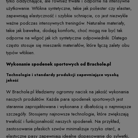
tylko oddychające, ale również trwałe i odporne na intensywne
użytkowanie. Włókna syntetyczne, takie jak poliester czy elastan,
zapewniają elastyczność i szybkie schnięcie, co jest niezwykle
ważne podczas intensywnych treningów. Naturalne materiały,
takie jak bawełna, dodają komfortu, choć mogą nie być tak
odporne na wilgoć jak ich syntetyczne odpowiedniki. Dlatego
często stosuje się mieszanki materiałów, które łączą zalety obu
typów włókien.
Wykonanie spodenek sportowych od Brachole.pl
Technologie i standardy produkcji zapewniające wysoką
jakość
W Brachole.pl kładziemy ogromny nacisk na jakość wykonania
naszych produktów. Każda para spodenek sportowych jest
starannie zaprojektowana i wykonana z dbałością o najmniejsze
szczegóły. Stosujemy najnowsze technologie, które zwiększają
trwałość i funkcjonalność naszych spodenek. Na przykład,
zastosowanie płaskich szwów minimalizuje ryzyko otarć, a
elastyczne pasy zapewniają idealne dopasowanie do sylwetki,