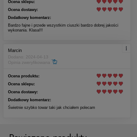
Ocena sklepu:
Ocena dostawy:
Dodatkowy komentarz:
Bardzo fajne i przede wszystkim ciuszki bardzo dobrej jakości
wykonania. Klasa!!!
Bluza z Kapturem EMBLE BLACK
Marcin
Dodano: 2024-04-13
Opinia zweryfikowana
269,00 zł
Ocena produktu:
Do koszyka
Ocena sklepu:
Ocena dostawy:
Dodatkowy komentarz:
Świetnie szybko towar taki jak chciałem polecam