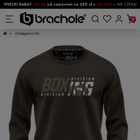
WIELKI RABAT
-30 ZŁ
od zamówień za 250 zł >
MOC30
> NIE CZEKAJ
»
Dostępne-24h