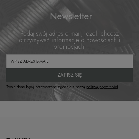
Newsletter
Podaj swój adres e-mail, jeżeli chcesz
Bluza Kangurka z kapturem Sand
otrzymywać informacje o nowościach i
promocjach.
269,00 zł
Do koszyka
ZAPISZ SIĘ
Twoje dane będą przetwarzane zgodnie z naszą
polityką prywatności
Bluza z Kapturem GREY SHIELD
269,00 zł