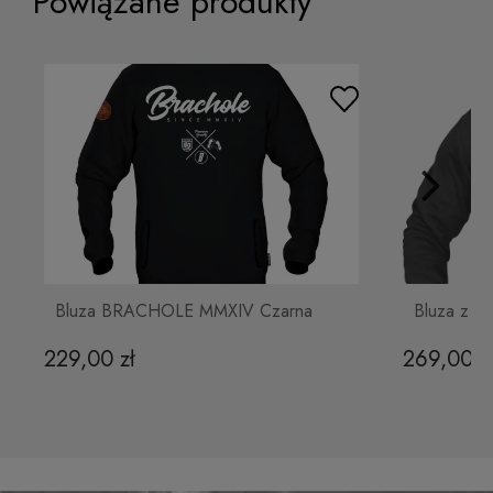
Powiązane produkty
Bluza Kangurka Boxing division
269,00 zł
Do koszyka
Bluza Kangurka z kapturem RED
Bluza BRACHOLE MMXIV Czarna
Bluza z 
229,00 zł
269,00 z
269,00 zł
Do koszyka