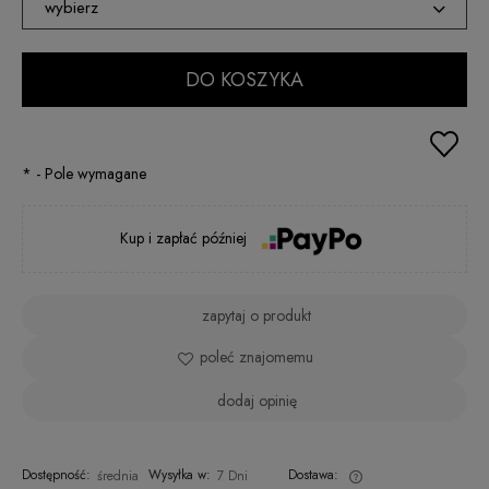
wybierz
XS
DO KOSZYKA
S
M
*
- Pole wymagane
L
XL
Kup i zapłać później
XXL
zapytaj o produkt
poleć znajomemu
dodaj opinię
Dostępność:
Wysyłka w:
Dostawa:
średnia
7 Dni