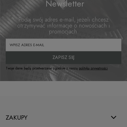
Newsletter
Do koszyka
Podaj swój adres e-mail, jeżeli chcesz
otrzymywać informacje o nowościach i
promocjach.
ZAPISZ SIĘ
Tank Top ROCKY FIGHT CLUB
Twoje dane będą przetwarzane zgodnie z naszą
polityką prywatności
98,00 zł
Do koszyka
ZAKUPY