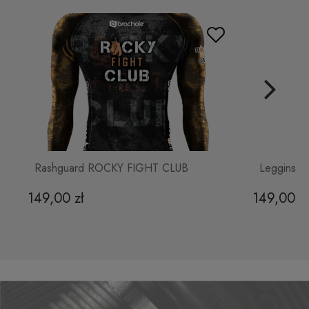
Legginsy Damskie ROCKY FIGHT
CLUB
149,00 zł
Do koszyka
Rashguard ROCKY FIGHT CLUB
Legginsy
149,00 zł
149,00 z
Bluza Rozpinana ROCKY FIGHT
CLUB
280,00 zł