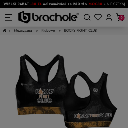
WIELKI RABAT
-30 ZŁ
od zamówień za 250 zł >
MOC30
> NIE CZEKAJ
»
Mężczyzna
»
Klubowe
»
ROCKY FIGHT CLUB