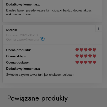
Dodatkowy komentarz:
Bardzo fajne i przede wszystkim ciuszki bardzo dobrej jakości
wykonania. Klasa!!!
Marcin
Koszulka Treningowa ROCKY
Dodano: 2024-04-13
Opinia zweryfikowana
FIGHT CLUB
Ocena produktu:
99,00 zł
Ocena sklepu:
Ocena dostawy:
Do koszyka
Dodatkowy komentarz:
Świetnie szybko towar taki jak chciałem polecam
Powiązane produkty