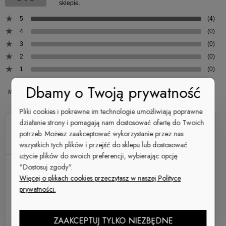
150g/m2
sklepie.
skład materiału
5
(4)
81% Poliester/19% Elastan
4
(0)
3
(0)
2
(0)
Legginsy ROCKY FIGHT CLUB
1
(0)
149,00 zł
Dbamy o Twoją prywatność
Pliki cookies i pokrewne im technologie umożliwiają poprawne
Do koszyka
działanie strony i pomagają nam dostosować ofertę do Twoich
RADZIASSS666
potrzeb. Możesz zaakceptować wykorzystanie przez nas
Dodano: 2025-06-26
wszystkich tych plików i przejść do sklepu lub dostosować
Opinia zweryfikowana
użycie plików do swoich preferencji, wybierając opcję
"Dostosuj zgody".
Ocena produktu:
Więcej o plikach cookies przeczytasz w naszej Polityce
Ocena sklepu:
prywatności.
Ocena dostawy:
Rashguard Krótki ROCKY FIGHT
Dodatkowy komentarz:
ZAAKCEPTUJ TYLKO NIEZBĘDNE
SUPER JESTEM ZADOWOLONY..
CLUB