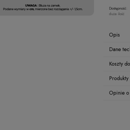
Dostępność:
duża ilość
Opis
Dane tec
Bluza dre
Koszty d
Sprawdź to
Rozmiar
Kolor
Produkty
kraj pocho
Opinie o
rozmiar
gramatura
Wyświetlane 
czy pochodzą