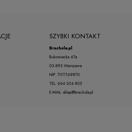
Spodenki
109,00 zł
kompresyjne
Damskie ROCKY
CJE
SZYBKI KONTAKT
Do koszyka
FIGHT CLUB
Brachole.pl
Bukowiecka 67a
03-893 Warszawa
Spodnie dresowe z
NIP: 7011169870
219,00 zł
zamkiem ROCKY
TEL:
664 304 805
FIGHT CLUB
Do koszyka
E-MAIL:
sklep@brachole.pl