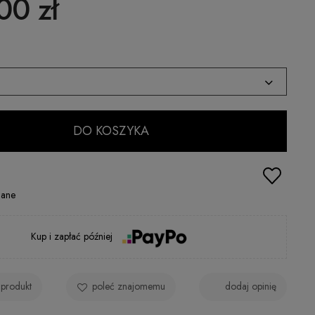
00 zł
DO KOSZYKA
gane
Kup i zapłać później
 produkt
poleć znajomemu
dodaj opinię