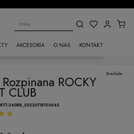
KTY
AKCESORIA
O NAS
KONTAKT
Brachole
a Rozpinana ROCKY
T CLUB
0F71-240BB_20220118103645