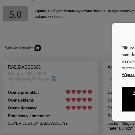
Opinie, z których została wyliczona średnia, są wystawione p
5.0
zakupu w sklepie.
Pliki c
nam do
wszystk
RADZIASSS666
Ania
prefere
Dodano: 2025-06-26
Dodano: 2024
Więcej 
Opinia zweryfikowana
Opinia zwery
Ocena produktu:
Ocena produkt
Ocena sklepu:
Ocena sklepu:
Ocena dostawy:
Ocena dostawy
Dodatkowy komentarz:
Dodatkowy ko
SUPER JESTEM ZADOWOLONY..
Jestem Mega z
materiału,rozmi