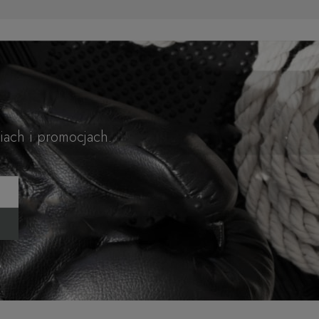
Legginsy Damskie
149,00 zł
ROCKY FIGHT CLUB
Do koszyka
Tank Top ROCKY
iach i promocjach.
98,00 zł
FIGHT CLUB
Do koszyka
Damska Koszulka
99,00 zł
Treningowa ROCKY
FIGHT CLUB
Do koszyka