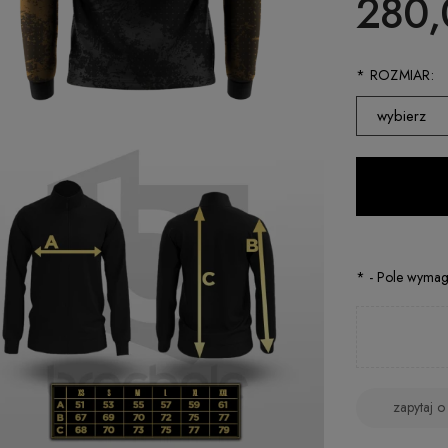
280,
*
ROZMIAR:
wybierz
S
M
L
XL
*
- Pole wyma
XXL
zapytaj o