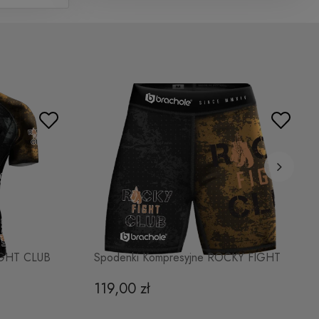
Koszulka Treningowa
99,00 zł
ROCKY FIGHT CLUB
Do koszyka
Top Sportowy
129,00 zł
ROCKY FIGHT CLUB
Do koszyka
IGHT CLUB
Spodenki Kompresyjne ROCKY FIGHT
CLUB
119,00 zł