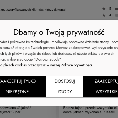
5
rzez zweryfikowanych klientów, którzy dokonali
4
3
Dbamy o Twoją prywatność
2
1
ookies i pokrewne im technologie umożliwiają poprawne działanie strony i po
stosować ofertę do Twoich potrzeb. Możesz zaakceptować wykorzystanie pr
ich tych plików i przejść do sklepu lub dostosować użycie plików do swoich
Tomek
ncji, wybierając opcję "Dostosuj zgody".
-04-18
Dodano: 2024-04-17
o plikach cookies przeczytasz w naszej Polityce prywatności.
fikowana
Opinia zweryfikowana
ZAAKCEPTUJ TYLKO
DOSTOSUJ
ZAAKCEPTU
u:
Ocena produktu:
Ocena sklepu:
NIEZBĘDNE
ZGODY
WSZYSTKIE
:
Ocena dostawy:
mentarz:
Dodatkowy komentarz:
adowolona 🙂 jakość
Bardzo fajne i przede wszystkim ci
ar,wzór Super
dobrej jakości wykonania. Klasa!!!