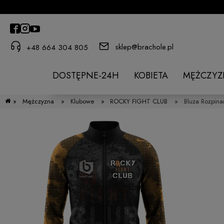
sklep@brachole.pl
+48 664 304 805
DOSTĘPNE-24H
KOBIETA
MĘŻCZYZ
»
Mężczyzna
»
Klubowe
»
ROCKY FIGHT CLUB
»
Bluza Rozpin