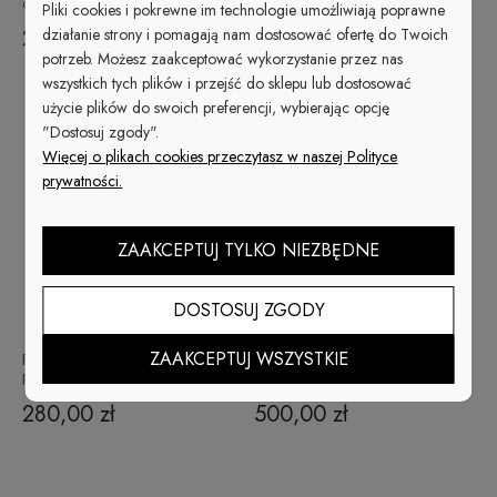
dresowe (część 2)
dresowe (część 1)
Pliki cookies i pokrewne im technologie umożliwiają poprawne
229,00 zł
500,00 zł
działanie strony i pomagają nam dostosować ofertę do Twoich
potrzeb. Możesz zaakceptować wykorzystanie przez nas
wszystkich tych plików i przejść do sklepu lub dostosować
użycie plików do swoich preferencji, wybierając opcję
"Dostosuj zgody".
Więcej o plikach cookies przeczytasz w naszej Polityce
prywatności.
ZAAKCEPTUJ TYLKO NIEZBĘDNE
DOSTOSUJ ZGODY
ZAAKCEPTUJ WSZYSTKIE
Personalizacja BLUZA
Personalizacja BLUZA
ROZPINANA (część 2)
ROZPINANA (Część 1)
280,00 zł
500,00 zł