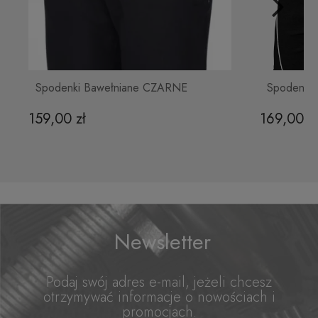
169,00 zł
Do koszyka
Spodenki Bawełniane CZARNE
Spodenki
159,00 zł
169,00 z
Czarne krótkie spodenki sportowe
męskie Code
169,00 zł
Newsletter
Do koszyka
Podaj swój adres e-mail, jeżeli chcesz
otrzymywać informacje o nowościach i
promocjach.