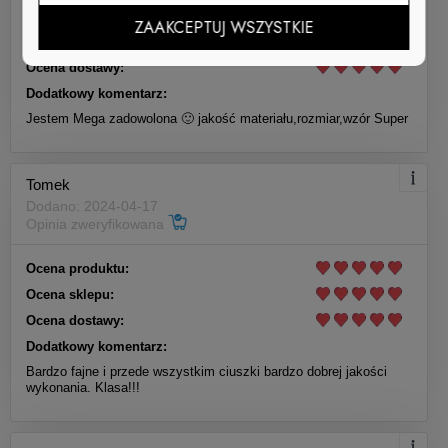
Taniej w zestawie!
Ocena produktu:
ZAAKCEPTUJ WSZYSTKIE
Ocena sklepu:
wybierz
ROZMIAR
Ocena dostawy:
XS
Dodatkowy komentarz:
S
Jestem Mega zadowolona 🙂 jakość materiału,rozmiar,wzór Super
M
L
Spodenki Bokserskie HUSARIA
XL
Tomek
XXL
CZARNE
Dodano: 2024-04-17
Opinia zweryfikowana
219,00 zł
Ocena produktu:
Ocena sklepu:
Do koszyka
Ocena dostawy:
Dodatkowy komentarz:
Bardzo fajne i przede wszystkim ciuszki bardzo dobrej jakości
wykonania. Klasa!!!