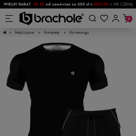
WIELKI RABAT
-30 ZŁ
od zamówień za 250 zł >
MOC30
> NIE CZEKAJ
»
Mężczyzna
»
Komplety
»
Do treningu