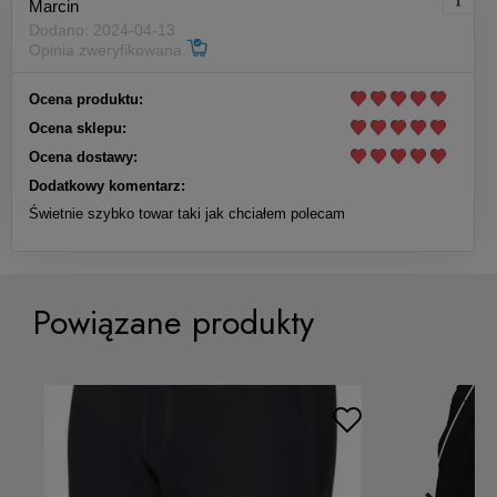
Marcin
Dodano: 2024-04-13
Czarne krótkie spodenki na
Opinia zweryfikowana
siłownię męskie Base Green
Ocena produktu:
Ocena sklepu:
169,00 zł
Ocena dostawy:
Dodatkowy komentarz:
Do koszyka
Świetnie szybko towar taki jak chciałem polecam
Powiązane produkty
Czarne spodenki sportowe Base
Navy