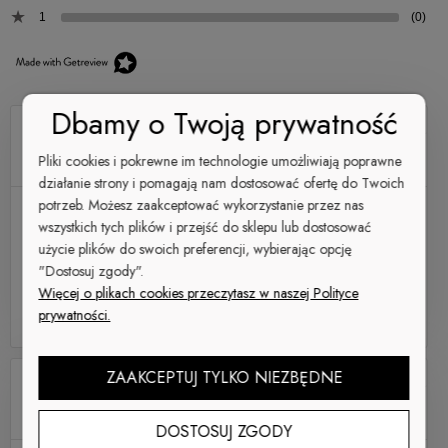
Spodenki treningowe CZARNE
S
1
(0)
M
169,00 zł
L
XL
XXL
Do koszyka
Dbamy o Twoją prywatność
RADZIASSS666
Dodano: 2025-06-26
Pliki cookies i pokrewne im technologie umożliwiają poprawne
Opinia zweryfikowana
działanie strony i pomagają nam dostosować ofertę do Twoich
Spodenki treningowe CZARNE
potrzeb. Możesz zaakceptować wykorzystanie przez nas
Ocena produktu:
wszystkich tych plików i przejść do sklepu lub dostosować
Ocena sklepu:
użycie plików do swoich preferencji, wybierając opcję
Ocena dostawy:
"Dostosuj zgody".
Koszulka Treningowa KLASYK
Dodatkowy komentarz:
Więcej o plikach cookies przeczytasz w naszej Polityce
zobacz galerię (3)
prywatności.
SUPER JESTEM ZADOWOLONY..
CZARNA
ZAAKCEPTUJ TYLKO NIEZBĘDNE
139,00 zł
Ilość w zestawie:
1
szt.
Ania
Producent:
Brachole
Dodano: 2024-04-18
Cena poza zestawem
Opinia zweryfikowana
169,00 zł
Do koszyka
DOSTOSUJ ZGODY