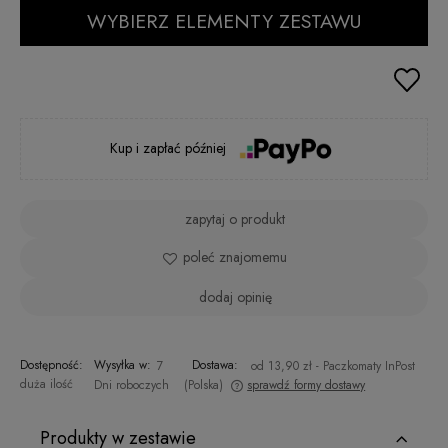
WYBIERZ ELEMENTY ZESTAWU
Kup i zapłać później
zapytaj o produkt
poleć znajomemu
dodaj opinię
Dostępność:
Wysyłka w:
Dostawa:
7
od 13,90 zł
- Paczkomaty InPost
duża ilość
Dni roboczych
(Polska)
sprawdź formy dostawy
Cena nie zawiera ewentualnych kosztów płatności
Produkty w zestawie