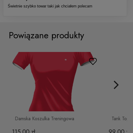
Świetnie szybko towar taki jak chciałem polecam
Powiązane produkty
Damska Koszulka Treningowa
Tank Top 
MALINOWA
MALINO
115,00 zł
99,00 zł