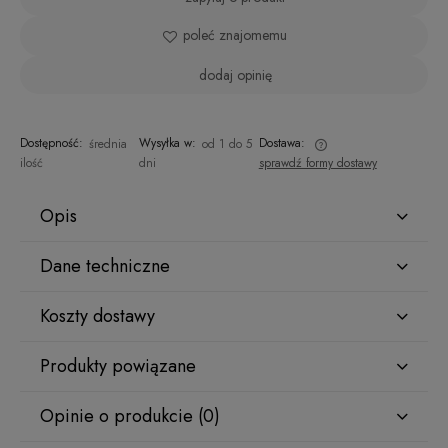
poleć znajomemu
dodaj opinię
Dostępność:
Wysyłka w:
Dostawa:
średnia
od 1 do 5
ilość
dni
sprawdź formy dostawy
Cena nie zawiera ewentualnych kosztów płatności
Opis
Dane techniczne
Elegancja i Wygoda w Jednym
Koszty dostawy
Rozmiar
Ten malinowy biustonosz sportowy to połączenie stylu i
funkcjonalności. Został stworzony z myślą o intensywnych
Nie
Produkty powiązane
treningach na siłowni, klubie fitness, jazdach na rowerze,
Kolor
bieganiu, jogi i innych ćwiczeniach.
Opinie o produkcie (0)
Malinowy
✨ Biustonosz posiada unikalny design z szerokim pasem w
kolorze biustonosza, który dodaje mu elegancji i