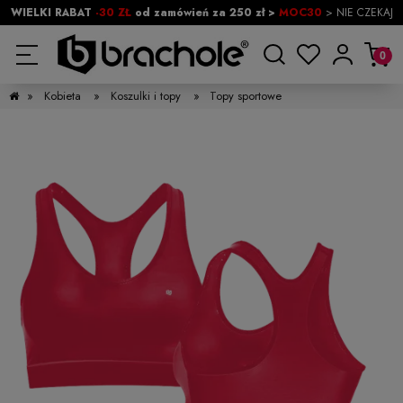
WIELKI RABAT
-30 ZŁ
od zamówień za 250 zł >
MOC30
> NIE CZEKAJ
»
Kobieta
»
Koszulki i topy
»
Topy sportowe