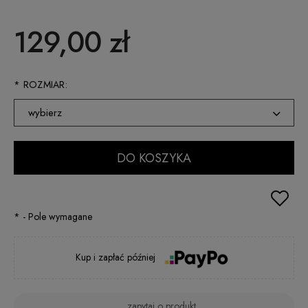
129,00 zł
*
ROZMIAR:
wybierz
XS
DO KOSZYKA
S
M
*
- Pole wymagane
L
XL
Kup i zapłać później
XXL
zapytaj o produkt