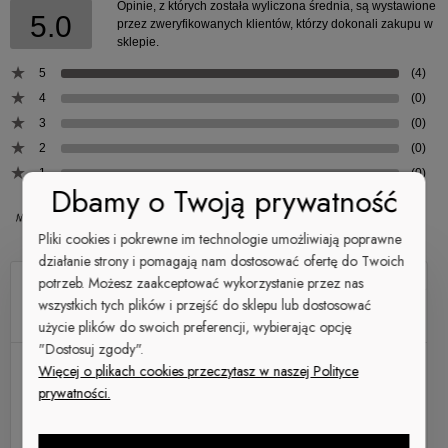
gramatura
Nadruk
Fullprint
z dożywotnią gwarancją
Opinie, z których została wyliczona średnia, są wystawione
5.0
przez zweryfikowanych klientów, którzy dokonali zakupu w
Projektowanie i produkcja w Warszawie
135g/m2
sklepie.
Uniwersalny design
Lokalny patriotyzm
naszych szwaczek,
skład materiału
5
(4)
krojczych i designerów
100% poliester (CoolMAX)
4
(0)
Wysoka jakość w dobrej cenie
3
(0)
Dobierz odpowiedni rozmiar i ciesz się ze swojego
2
(0)
zakupu. Przystosowane są do każdego rodzaju
Rashguard Damski SZARY
1
(0)
aktywności fizycznych, sprawdzą się również jako
Dbamy o Twoją prywatność
zwykle koszulki do sportowego outtitu.
149,00 zł
Pliki cookies i pokrewne im technologie umożliwiają poprawne
działanie strony i pomagają nam dostosować ofertę do Twoich
Do koszyka
potrzeb. Możesz zaakceptować wykorzystanie przez nas
RADZIASSS666
wszystkich tych plików i przejść do sklepu lub dostosować
Dodano: 2025-06-26
Opinia zweryfikowana
użycie plików do swoich preferencji, wybierając opcję
"Dostosuj zgody".
Ocena produktu:
Więcej o plikach cookies przeczytasz w naszej Polityce
prywatności.
Ocena sklepu:
Ocena dostawy:
Dodatkowy komentarz: