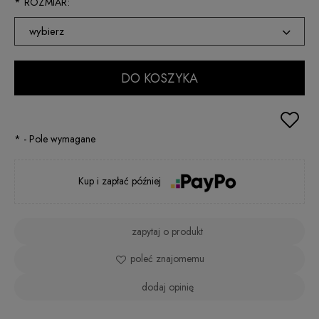
*
ROZMIAR:
wybierz
XS
DO KOSZYKA
S
M
*
- Pole wymagane
L
XL
Kup i zapłać później
XXL
zapytaj o produkt
poleć znajomemu
dodaj opinię