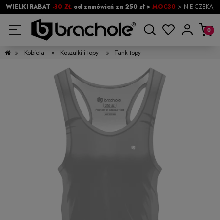
WIELKI RABAT
-30 ZŁ
od zamówień za 250 zł >
MOC30
> NIE CZEKAJ
»
Kobieta
»
Koszulki i topy
»
Tank topy