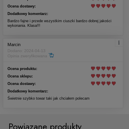
129,00 zł
Ocena dostawy:
Dodatkowy komentarz:
Do koszyka
Bardzo fajne i przede wszystkim ciuszki bardzo dobrej jakości
wykonania. Klasa!!!
Marcin
Dodano: 2024-04-13
Opinia zweryfikowana
Ocena produktu:
Spodenki bokserskie męskie FDF
Ocena sklepu:
Czarne
Ocena dostawy:
Dodatkowy komentarz:
219,00 zł
Świetnie szybko towar taki jak chciałem polecam
Do koszyka
Powiązane produkty