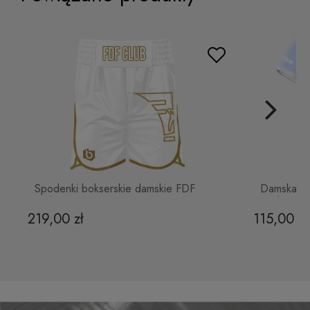
Spodenki kompresyjne Damskie
FDF Czarne
115,00 zł
Do koszyka
Spodenki bokserskie damskie FDF
Damska Ko
Białe
Niebieska
219,00 zł
115,00 zł
Top Sportowy FDF Czarny