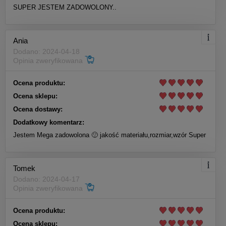
SUPER JESTEM ZADOWOLONY..
Koszulka Treningowa męska FDF
Ania
Biała
Dodano: 2024-04-18
Opinia zweryfikowana
129,00 zł
Ocena produktu:
Do koszyka
Ocena sklepu:
Ocena dostawy:
Dodatkowy komentarz:
Jestem Mega zadowolona 🙂 jakość materiału,rozmiar,wzór Super
Tomek
Dodano: 2024-04-17
Opinia zweryfikowana
Koszulka Treningowa męska FDF
Czarna
Ocena produktu:
Ocena sklepu: