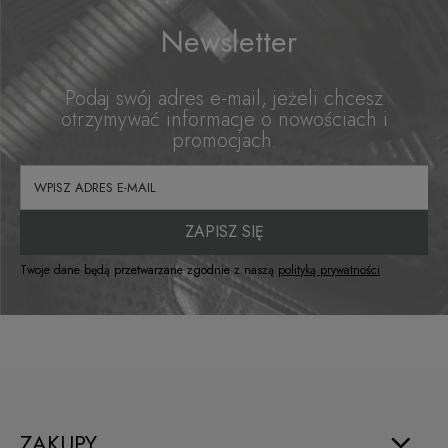
129,00 zł
Newsletter
Do koszyka
Podaj swój adres e-mail, jeżeli chcesz
otrzymywać informacje o nowościach i
promocjach.
Legginsy męskie FDF
ZAPISZ SIĘ
159,00 zł
Twoje dane będą przetwarzane zgodnie z naszą
polityką prywatności
Do koszyka
ZAKUPY