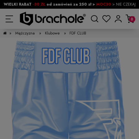
WIELKI RABAT
-30 ZŁ
od zamówień za 250 zł >
MOC30
> NIE CZEKAJ
»
Mężczyzna
»
Klubowe
»
FDF CLUB