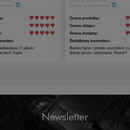
-04-18
Dodano: 2024-04-17
fikowana
Opinia zweryfikowana
u:
Ocena produktu:
Ocena sklepu:
:
Ocena dostawy:
mentarz:
Dodatkowy komentarz:
adowolona 🙂 jakość
Bardzo fajne i przede wszystkim ci
ar,wzór Super
dobrej jakości wykonania. Klasa!!!
Newsletter