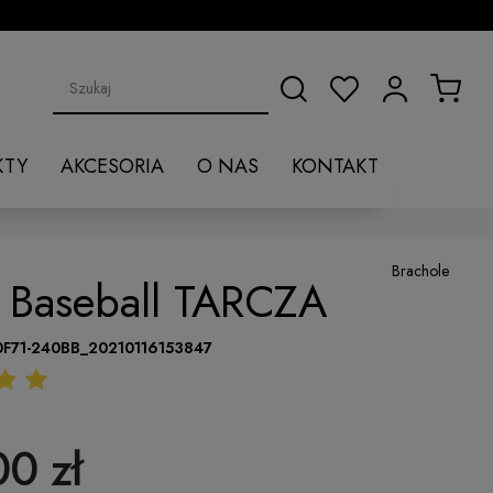
KTY
AKCESORIA
O NAS
KONTAKT
Brachole
a Baseball TARCZA
0F71-240BB_20210116153847
00 zł