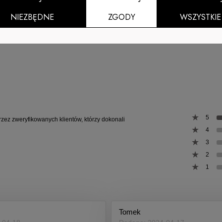
NIEZBĘDNE
ZGODY
WSZYSTKIE
5
rzez zweryfikowanych klientów, którzy dokonali
4
3
2
1
Tomek