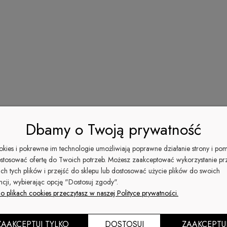
Zbierając ws
naszej szwa
dopełniliśmy
świadomości
PREMIUM.
Na zdjęciu 
Świata w Ki
ZŁOTKOWSKIE
i wiele sug
właśnie dzię
Dbamy o Twoją prywatność
ookies i pokrewne im technologie umożliwiają poprawne działanie strony i po
stosować ofertę do Twoich potrzeb. Możesz zaakceptować wykorzystanie pr
ich tych plików i przejść do sklepu lub dostosować użycie plików do swoich
ncji, wybierając opcję "Dostosuj zgody".
o plikach cookies przeczytasz w naszej Polityce prywatności.
ZAAKCEPTUJ TYLKO
DOSTOSUJ
ZAAKCEPTU