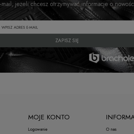
e-mail, jeżeli chcesz otrzymywać informacje o nowośc
ZAPISZ SIĘ
e dane będą przetwarzane zgodnie z naszą
polityką prywatności
MOJE KONTO
INFORMA
Logowanie
O nas