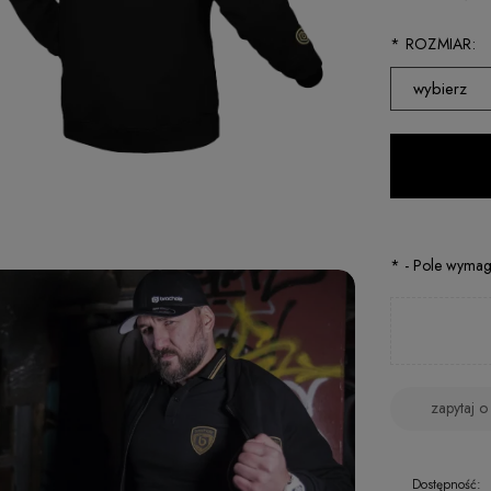
*
ROZMIAR:
wybierz
XS
S
M
L
*
- Pole wyma
XL
XXL
zapytaj o
Dostępność: