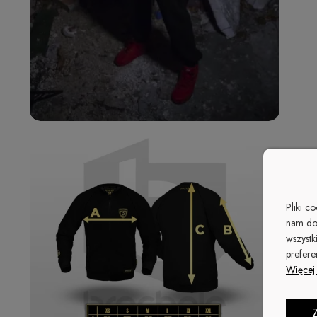
Pliki c
nam do
wszystk
prefere
Więcej 