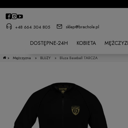
sklep@brachole.pl
+48 664 304 805
DOSTĘPNE-24H
KOBIETA
MĘŻCZYZ
»
Mężczyzna
»
BLUZY
»
Bluza Baseball TARCZA