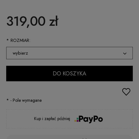
319,00 zł
*
ROZMIAR:
wybierz
XS
DO KOSZYKA
S
M
*
- Pole wymagane
L
XL
Kup i zapłać później
XXL