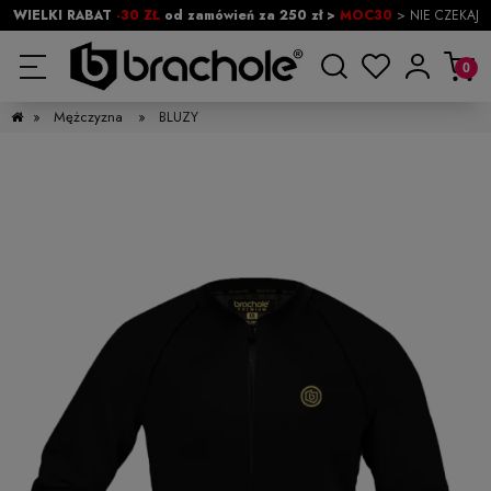
WIELKI RABAT
-30 ZŁ
od zamówień za 250 zł >
MOC30
> NIE CZEKAJ
»
Mężczyzna
»
BLUZY