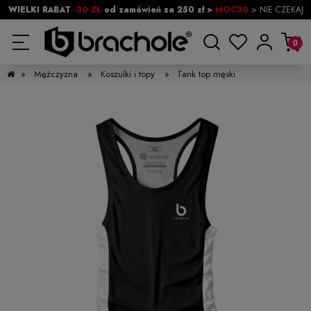
WIELKI RABAT
-30 ZŁ
od zamówień za 250 zł >
MOC30
> NIE CZEKAJ
»
Mężczyzna
»
Koszulki i topy
»
Tank top męski