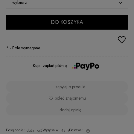
wybierz
XS
DO KOSZYKA
S
M
*
- Pole wymagane
L
XL
Kup i zapłać później
XXL
zapytaj o produkt
poleć znajomemu
dodaj opinię
Dostępność:
Wysyłka w:
Dostawa:
duża ilość
48 h